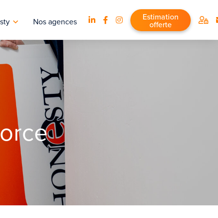
Estimation
sty
Nos agences
offerte
vorce