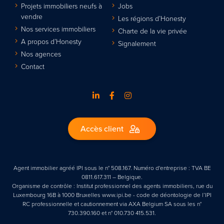
Projets immobiliers neufs à
Jobs
vendre
Les régions d’Honesty
Nos services immobiliers
Charte de la vie privée
A propos d’Honesty
Signalement
Nos agences
Contact
Accès client
Agent immobilier agréé IPI sous le n° 508.167. Numéro d'entreprise : TVA BE
0811.617.311 – Belgique.
Organisme de contrôle : Institut professionnel des agents immobiliers, rue du
Luxembourg 16B à 1000 Bruxelles www.ipi.be - code de déontologie de l’IPI
RC professionnelle et cautionnement via AXA Belgium SA sous les n°
730.390.160 et n° 010.730 415.531.