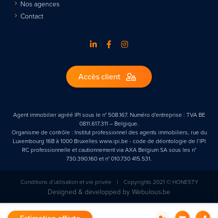
Nos agences
Contact
Accès client
Agent immobilier agréé IPI sous le n° 508.167. Numéro d'entreprise : TVA BE
0811.617.311 – Belgique.
Organisme de contrôle : Institut professionnel des agents immobiliers, rue du
Luxembourg 16B à 1000 Bruxelles www.ipi.be - code de déontologie de l’IPI
RC professionnelle et cautionnement via AXA Belgium SA sous les n°
730.390.160 et n° 010.730 415.531.
Conditions d’utilisation et vie privée
|
Copyrights 2021 © HONESTY
Designed & developped by
Webulous.be
Estimation offerte