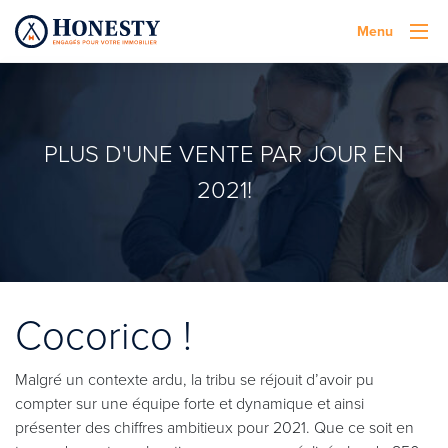
Menu
PLUS D'UNE VENTE PAR JOUR EN
2021!
Cocorico !
Malgré un contexte ardu, la tribu se réjouit d’avoir pu
compter sur une équipe forte et dynamique et ainsi
présenter des chiffres ambitieux pour 2021. Que ce soit en