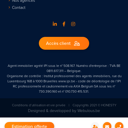
Nos agences
Contact
Accès client
Agent immobilier agréé IPI sous le n° 508.167. Numéro d'entreprise : TVA BE
0811.617.311 – Belgique.
Organisme de contrôle : Institut professionnel des agents immobiliers, rue du
Luxembourg 16B à 1000 Bruxelles www.ipi.be - code de déontologie de l’IPI
RC professionnelle et cautionnement via AXA Belgium SA sous les n°
730.390.160 et n° 010.730 415.531.
Conditions d’utilisation et vie privée
|
Copyrights 2021 © HONESTY
Designed & developped by
Webulous.be
Estimation offerte