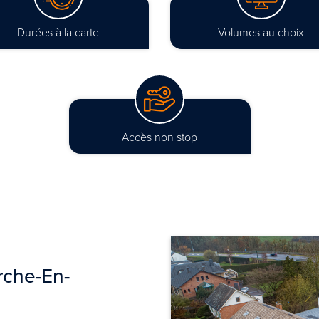
Durées à la carte
Volumes au choix
Accès non stop
rche-En-