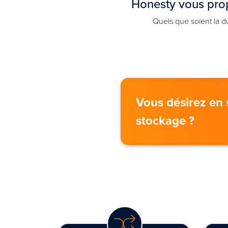
Honesty vous prop
Quels que soient la d
Vous désirez en s
stockage ?