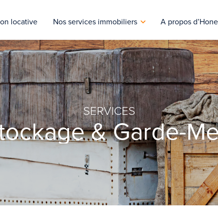
on locative
Nos services immobiliers
A propos d’Hone
SERVICES
stockage & Garde-M