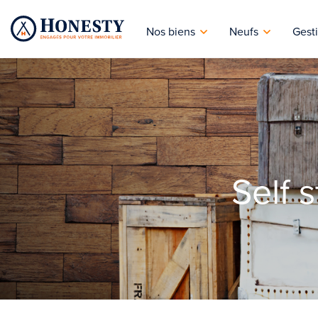
Nos biens
Neufs
Gesti
Self 