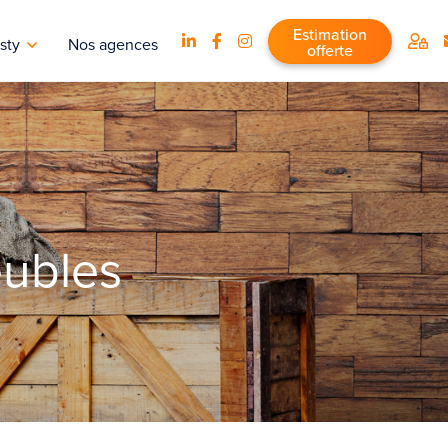
Estimation
sty
Nos agences
offerte
eubles