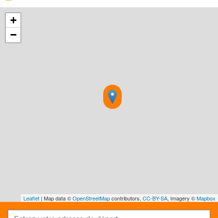
+
−
Leaflet
| Map data ©
OpenStreetMap
contributors,
CC-BY-SA
, Imagery ©
Mapbox