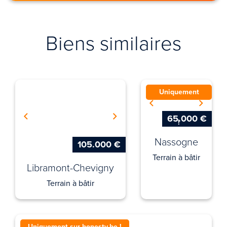
Biens similaires
Uniquement
sur honesty.be
65.000 €
!
Nassogne
105.000 €
Terrain à bâtir
Libramont-Chevigny
Terrain à bâtir
Uniquement sur honesty.be !