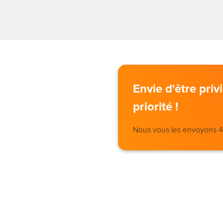
Envie d'être pri
priorité !
Nous vous les envoyons 4 j