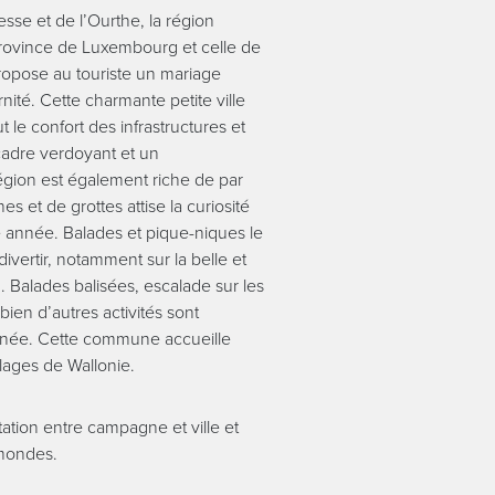
esse et de l’Ourthe, la région
a province de Luxembourg et celle de
pose au touriste un mariage
nité. Cette charmante petite ville
le confort des infrastructures et
cadre verdoyant et un
gion est également riche de par
s et de grottes attise la curiosité
 année. Balades et pique-niques le
ivertir, notamment sur la belle et
. Balades balisées, escalade sur les
bien d’autres activités sont
nnée. Cette commune accueille
llages de Wallonie.
tation entre campagne et ville et
 mondes.