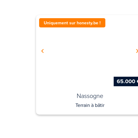
Uniquement sur honesty.be !
65.000 
Nassogne
Terrain à bâtir