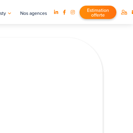
Estimation
sty
Nos agences
offerte