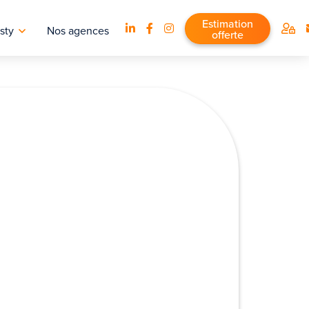
Estimation
sty
Nos agences
offerte