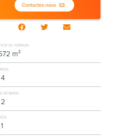
Contactez-nous
ICIE DU TERRAIN
572 m²
RE(S)
4
S) DE BAINS
2
E(S)
1