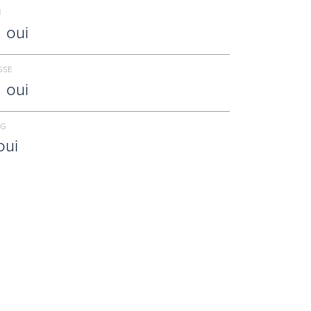
N
oui
SSE
oui
NG
oui