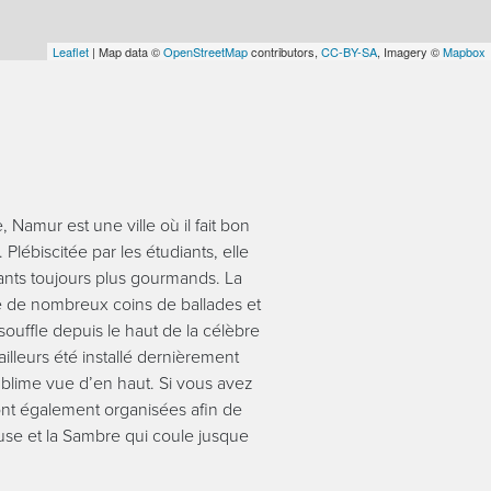
Leaflet
| Map data ©
OpenStreetMap
contributors,
CC-BY-SA
, Imagery ©
Mapbox
 Namur est une ville où il fait bon
. Plébiscitée par les étudiants, elle
nts toujours plus gourmands. La
fre de nombreux coins de ballades et
souffle depuis le haut de la célèbre
ailleurs été installé dernièrement
 sublime vue d’en haut. Si vous avez
sont également organisées afin de
use et la Sambre qui coule jusque