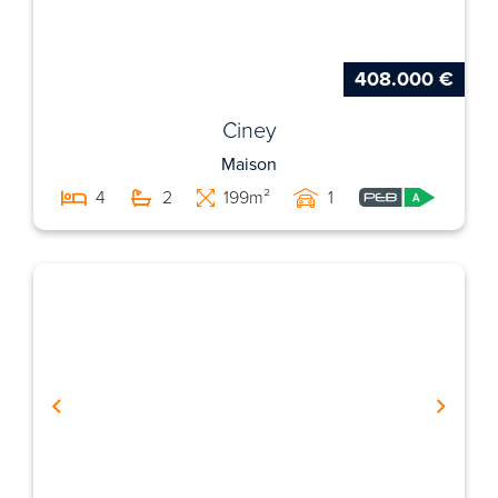
408.000 €
Ciney
Maison
4
2
199m²
1