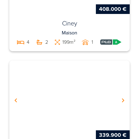
408.000 €
Ciney
Maison
4
2
199m²
1
339.900 €