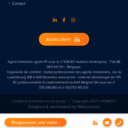
Contact
Accès client
Agent immobilier agréé IPI sous le n° 508.167. Numéro d'entreprise : TVA BE
0811.617.311 – Belgique.
Organisme de contrôle : Institut professionnel des agents immobiliers, rue du
Luxembourg 16B à 1000 Bruxelles www.ipi.be - code de déontologie de l’IPI
RC professionnelle et cautionnement via AXA Belgium SA sous les n°
730.390.160 et n° 010.730 415.531.
Conditions d’utilisation et vie privée
|
Copyrights 2021 © HONESTY
Designed & developped by
Webulous.be
Programmer une visite :