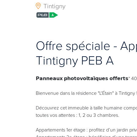
Tintigny
Offre spéciale - A
Tintigny PEB A
𝗣𝗮𝗻𝗻𝗲𝗮𝘂𝘅 𝗽𝗵𝗼𝘁𝗼𝘃𝗼𝗹𝘁𝗮𝗶̈𝗾𝘂𝗲𝘀 𝗼𝗳𝗳𝗲𝗿𝘁𝘀
Bienvenue dans la résidence "L'Étain" à Tintigny 
Découvrez cet immeuble à taille humaine compo
toutes vos attentes : 1, 2 ou 3 chambres.
Appartements 1er étage : profitez d’un jardin priva
Appartements 2e étage : bénéficiez d’une terra