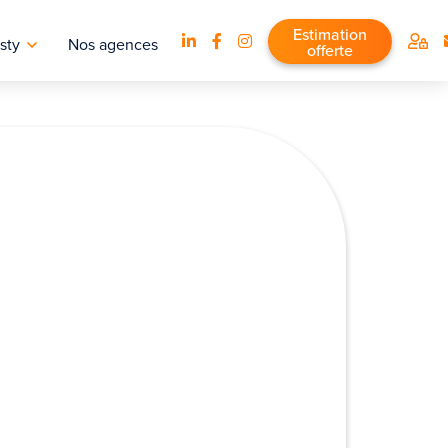
Estimation
sty
Nos agences
offerte