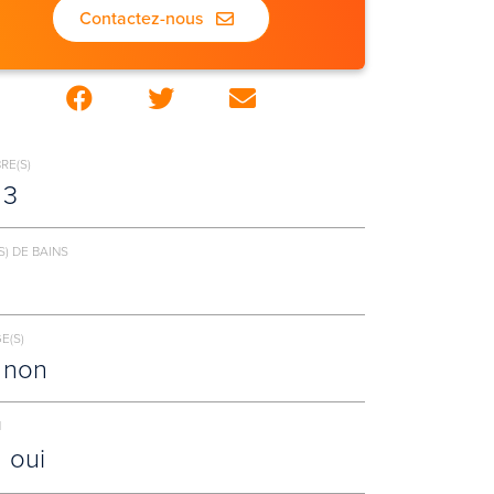
Contactez-nous
RE(S)
3
S) DE BAINS
E(S)
non
N
oui