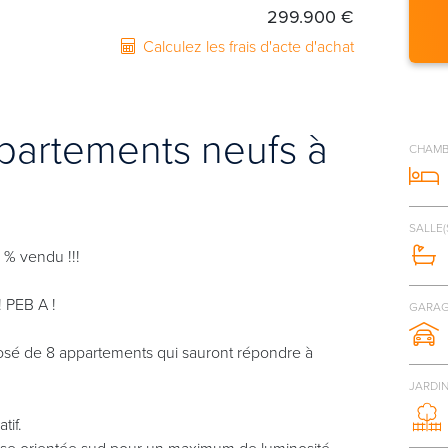
299.900 €
Calculez les frais d'acte d'achat
ppartements neufs à
CHAMB
SALLE(
* 40 % vendu !!!
! PEB A !
GARAG
sé de 8 appartements qui sauront répondre à
JARDI
tif.
sse orientée sud pour un maximum de luminosité.