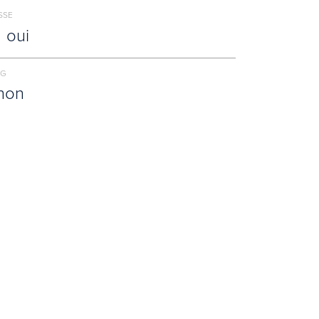
SSE
oui
NG
non