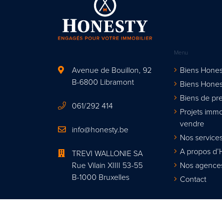
Menu
Avenue de Bouillon, 92
Biens Hones
B-6800 Libramont
Biens Hones
Biens de pre
061/292 414
Projets immo
vendre
info@honesty.be
Nos services
A propos d’
TREVI WALLONIE SA
Rue Vilain XIIII 53-55
Nos agence
B-1000 Bruxelles
Contact
Agent immobi
Organisme de contrôle : Institut profes