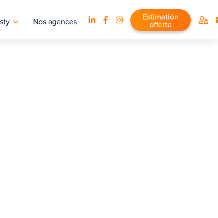
Estimation
sty
Nos agences
offerte