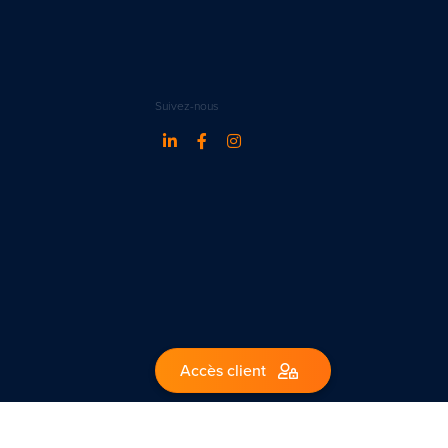
Suivez-nous
Accès client
1 – Belgique.
ww.ipi.be - code de déontologie de l’IPI