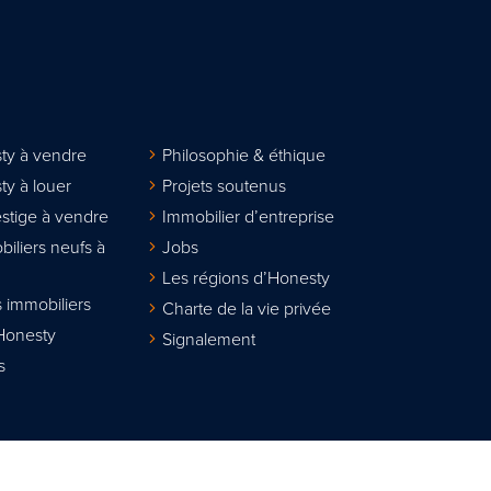
ty à vendre
Philosophie & éthique
ty à louer
Projets soutenus
stige à vendre
Immobilier d’entreprise
biliers neufs à
Jobs
Les régions d’Honesty
 immobiliers
Charte de la vie privée
Honesty
Signalement
s
lier agréé IPI sous le n° 508.167. Numéro d'entreprise : TVA BE 0811.617.31
sionnel des agents immobiliers, rue du Luxembourg 16B à 1000 Bruxelles w